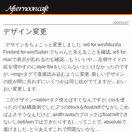
2004/01/07
デザイン変更
デザインをちょこっと変更しました. ie6 for win/Mozilla
Firebird for win/Safari でちゃんと見えることを確認. ie5 for
macで表示が乱れるのも確認…もういいや….左側サイドの
絵を増やすのにstyle fileをいじらないといけなかったのです
が, <img>タグで直接読み込むように変更. 新しいデザイン
の絵が間に合わずにいくつかは同じ絵がでてますが…おい
おい変更します.
このデザイン<table>タグ使えばすぐなんですが, cssを使
ったので結構面倒でした.2つのblockをfloat:leftでながしこめ
ばよさそうなんだけど, width:autoのブロックはfloat:leftでき
ないし(ie6/winではできたりする)…ってことで, absoluteで
逃げました. とりあえずこれで問題ないかな…