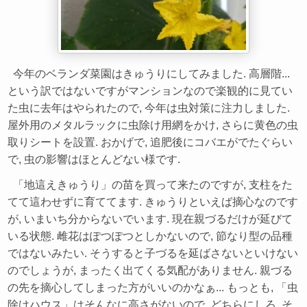
今年のベランダ菜園はきゅうりにしてみました. 高層階...
という訳ではないですがマンションなので楽観的に見てい
た虫に去年はやられたので, 今年は虫対策に注力しました.
屋外用のメタルラックに虫除け用網をかけ, さらに黄色の虫
取りシートを設置. おかげで, 追肥後にコバエがでたぐらい
で, 虫の影響はほとんどない様です.
「地這えきゅうり」の苗を買って来たのですが, 支柱をた
てて這わせずに育ててます. きゅうりといえば摘心なのです
が, いまいち分からないでいます. 現在親づるだけが延びて
いる状態. 雌花はぽつぽつとしかないので, 節なり型の品種
ではないみたい. そうすると子づるを延ばさないといけない
のでしょうが, まったく出てくる気配がありません. 親づる
の先を摘心してしまった方がいいのかなぁ... もっとも, 「虫
除けハウス」はそんなに高さがないので, どちらにしろ, そ