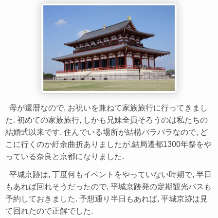
母が還暦なので, お祝いを兼ねて家族旅行に行ってきまし
た. 初めての家族旅行, しかも兄妹全員そろうのは私たちの
結婚式以来です. 住んでいる場所が結構バラバラなので, ど
こに行くのか紆余曲折ありましたが,結局遷都1300年祭をや
っている奈良と京都になりました.
平城京跡は, 丁度何もイベントをやっていない時期で, 半日
もあれば回れそうだったので, 平城京跡発の定期観光バスも
予約しておきました. 予想通り半日もあれば, 平城京跡は見
て回れたので正解でした.