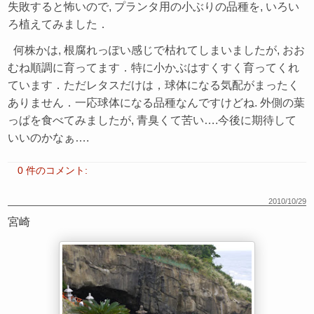
失敗すると怖いので, プランタ用の小ぶりの品種を, いろい
ろ植えてみました．
何株かは, 根腐れっぽい感じで枯れてしまいましたが, おお
むね順調に育ってます．特に小かぶはすくすく育ってくれ
ています．ただレタスだけは，球体になる気配がまったく
ありません．一応球体になる品種なんですけどね. 外側の葉
っぱを食べてみましたが, 青臭くて苦い….今後に期待して
いいのかなぁ….
0 件のコメント:
2010/10/29
宮崎