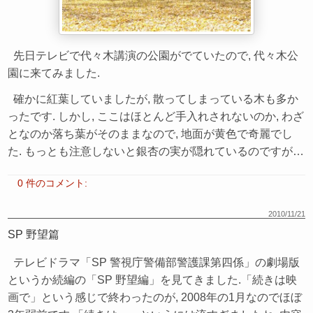
先日テレビで代々木講演の公園がでていたので, 代々木公
園に来てみました.
確かに紅葉していましたが, 散ってしまっている木も多か
ったです. しかし, ここはほとんど手入れされないのか, わざ
となのか落ち葉がそのままなので, 地面が黄色で奇麗でし
た. もっとも注意しないと銀杏の実が隠れているのですが…
0 件のコメント:
2010/11/21
SP 野望篇
テレビドラマ「SP 警視庁警備部警護課第四係」の劇場版
というか続編の「SP 野望編」を見てきました.「続きは映
画で」という感じで終わったのが, 2008年の1月なのでほぼ