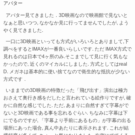
アバター
アバター見てきました．3D映画なので映画館で見ないと
なぁと思いつつ, なかなか見に行ってませんでしたが, よう
やく見てきました.
一口に3D映画といっても方式がいろいろとありまして,下
調べをするとIMAXが一番良いらしいです. ただ IMAX方式で
見れるのは日本で4ヶ所のみ.そこまでして見に行く気もな
かったので, 近くのマイカルにしました. 方式としてはreal
D. メガネは基本的に使い捨てなので衛生的な抵抗が少ない
方式です．
いままでの3D映画の特徴だった「飛び出す」演出は極力
おさえて奥行き感をだしたと言われている絵作りですが, 確
かに自然な感じでした. ただ, あまりに自然すぎて字幕がで
ないと3D映画である事を忘れるぐらい. ちなみに字幕は下
にでるのですが, 「字幕より手前にあるもの」が字幕の出る
場所にあった場合, 真ん中あたりに表示されます. これが結