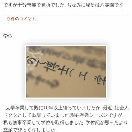
ですが十分奇麗で見頃でした. ちなみに場所は六義園です.
0 件のコメント:
学位
大学卒業して既に10年以上経っていましたが, 最近, 社会人
ドクタとして出戻っていました.現在卒業シーズンですが,
私も無事卒業して学位を取得しました. 学位記が思ったより
立派でびっくりしました.