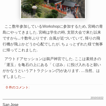
ここ数年参加しているWorkshopに参加するため, 宮崎の青
島にやってきました. 宮崎は学生の時, 支部大会で来た以来
ですから...十数年ぶりです. 台風が近づいていて, 帰りの飛
行機が飛ぶかどうか心配でしたが, ちょっとずれた様で無事
に帰ってこれました.
アウトドアセッションは鵜戸神宮でした. ここは素焼きの
「運玉」を亀石の上にある「くぼみ」に投げ入れると願い
がかなうというアトラクション(?)があります. …当然、は
ずしました…
0 件のコメント:
2010/10/22
San Jose