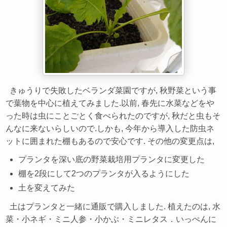
きゅうりで失敗したベランダ菜園ですが, 秋野菜という事
で葉物を中心に植えてみました.以前, 春先に水菜などをや
った時は虫にことごとく食べられたのですが, 秋だと虫もそ
んなに来ないらしいので.しかも, 今年から導入した防虫ネ
ットに囲まれた棚もあるので安心です. その他の変更点は,
プランタを深い底の野菜栽培用プランタに変更した
棚を2段にして2つのプランタが入るようにした
土を変えてみた
土はプランタと一緒に通販で購入しました. 植えたのは, 水
菜・小ネギ・ミニ人参・小かぶ・ミニレタス．いっぺんに