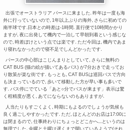
出張でオーストラリア パースに来ました. 昨年は一度も海
外に行っていないので, 1年以上ぶりの海外, さらに初めての
南半球です.日本との時差は-1時間. 直行便で10時間かかり
ますが, 夜に出発して機内で一泊して早朝到着という感じな
ので, 時差ぼけという点では楽です. ただ今回は, 機内であま
り寝れなかったので寝不足でしんどかったです.
パースの中心部はこじんまりとしていて, さらに無料の
CAT BUS (猫の絵が描いてあるバス) が7分おきで走ってお
り散策が楽な街です. もっとも, CAT BUSは巡回バスで方向
も決まっているので, 歩いて移動した方が早い事も多いで
す. バス停にでている「あと○分でバスが来ます」表示は驚
く程精度が悪く, あてにならないのもありますが.
人当たりもすごくよく, 時期にもよるのでしょうが気候も
良く過ごしやすかったです. ただ, ほとんどのお店は17:00に
は閉まるので, 仕事終わりにちょっとどこかへ...というのは
無理でした. 金曜と土曜は遅くまで開いているようで(それ