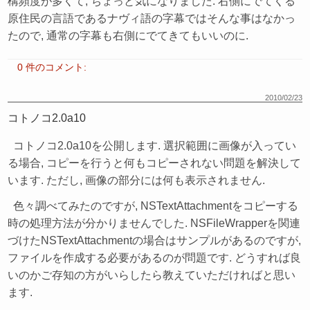
構頻度が多くて, ちょっと気になりました. 右側にでてくる
原住民の言語であるナヴィ語の字幕ではそんな事はなかっ
たので, 通常の字幕も右側にでてきてもいいのに.
0 件のコメント:
2010/02/23
コトノコ2.0a10
コトノコ2.0a10を公開します. 選択範囲に画像が入ってい
る場合, コピーを行うと何もコピーされない問題を解決して
います. ただし, 画像の部分には何も表示されません.
色々調べてみたのですが, NSTextAttachmentをコピーする
時の処理方法が分かりませんでした. NSFileWrapperを関連
づけたNSTextAttachmentの場合はサンプルがあるのですが,
ファイルを作成する必要があるのが問題です. どうすれば良
いのかご存知の方がいらしたら教えていただければと思い
ます.