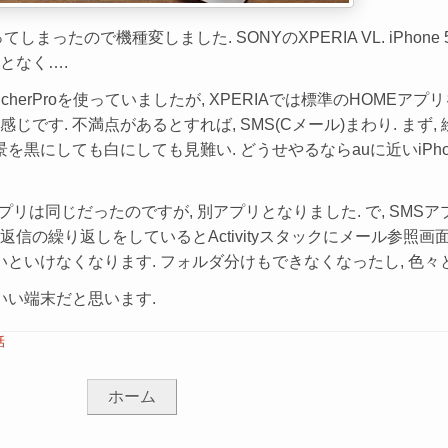
しまったので機種変しました. SONYのXPERIA VL. iPhon
んとなく….
ncherProを使っていましたが, XPERIAでは標準のHOMEア
す. 不満点があるとすれば, SMS(Cメール)まわり. まず, 絵
景を黒にしても白にしても見難い. どうせやるならauに近いiPh
のアプリは同じだったのですが, 別アプリとなりました. で, SMS
信の繰り返しをしているとActivityスタックにメール参照画
といけなくなります. フォルダ分けもできなくなったし, 色々
いい端末だと思います.
話
ホーム