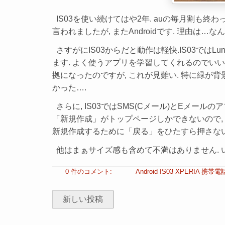
IS03を使い続けてはや2年. auの毎月割も終わって
言われましたが, またAndroidです. 理由は…な
さすがにIS03からだと動作は軽快.IS03ではLu
ます. よく使うアプリを学習してくれるのでいい感じで
拠になったのですが, これが見難い. 特に緑が背
かった….
さらに, IS03ではSMS(Cメール)とEメール
「新規作成」がトップページしかできないので, 返
新規作成するために「戻る」をひたすら押さない
他はまぁサイズ感も含めて不満はありません. 
0 件のコメント:
Android
IS03
XPERIA
携帯電
新しい投稿