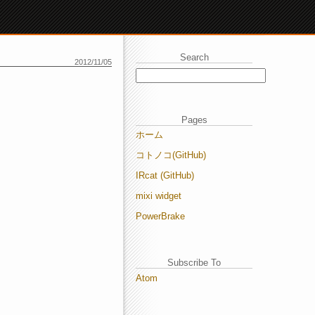
Search
2012/11/05
Pages
ホーム
コトノコ(GitHub)
IRcat (GitHub)
mixi widget
PowerBrake
Subscribe To
Atom