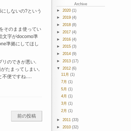
Archive
►
2020
(1)
e 5にしないの?という
►
2019
(4)
►
2018
(8)
プリをそのまま使ってい
►
2017
(4)
文字がdocomo準
►
2016
(4)
one準拠にしてほし
►
2015
(3)
►
2014
(9)
►
2013
(17)
アプリのできが悪い.
▼
2012
(6)
面がたまってしまい,
11月
(1)
と不便ですね….
7月
(1)
5月
(1)
4月
(1)
3月
(1)
2月
(1)
前の投稿
►
2011
(33)
►
2010
(32)