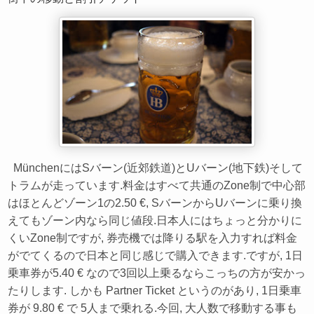
MünchenにはSバーン(近郊鉄道)とUバーン(地下鉄)そして
トラムが走っています.料金はすべて共通のZone制で中心部
はほとんどゾーン1の2.50 €, SバーンからUバーンに乗り換
えてもゾーン内なら同じ値段.日本人にはちょっと分かりに
くいZone制ですが, 券売機では降りる駅を入力すれば料金
がでてくるので日本と同じ感じで購入できます.ですが, 1日
乗車券が5.40 € なので3回以上乗るならこっちの方が安かっ
たりします. しかも Partner Ticket というのがあり, 1日乗車
券が 9.80 € で 5人まで乗れる.今回, 大人数で移動する事も