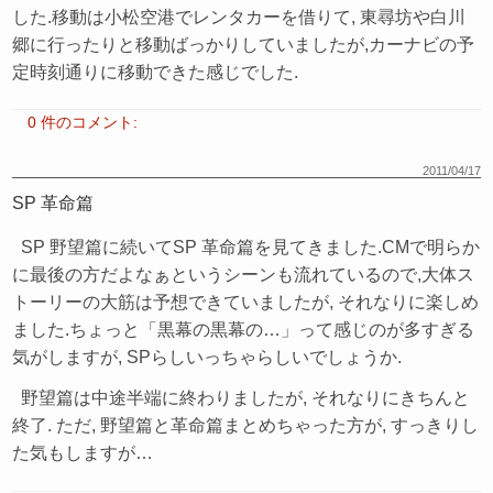
した.移動は小松空港でレンタカーを借りて, 東尋坊や白川
郷に行ったりと移動ばっかりしていましたが,カーナビの予
定時刻通りに移動できた感じでした.
0 件のコメント:
2011/04/17
SP 革命篇
SP 野望篇に続いてSP 革命篇を見てきました.CMで明らか
に最後の方だよなぁというシーンも流れているので,大体ス
トーリーの大筋は予想できていましたが, それなりに楽しめ
ました.ちょっと「黒幕の黒幕の…」って感じのが多すぎる
気がしますが, SPらしいっちゃらしいでしょうか.
野望篇は中途半端に終わりましたが, それなりにきちんと
終了. ただ, 野望篇と革命篇まとめちゃった方が, すっきりし
た気もしますが…