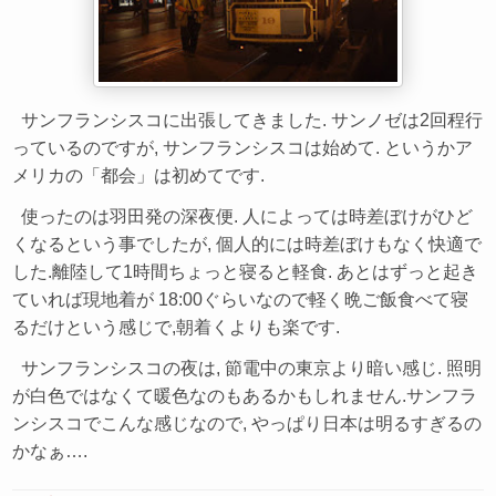
サンフランシスコに出張してきました. サンノゼは2回程行
っているのですが, サンフランシスコは始めて. というかア
メリカの「都会」は初めてです.
使ったのは羽田発の深夜便. 人によっては時差ぼけがひど
くなるという事でしたが, 個人的には時差ぼけもなく快適で
した.離陸して1時間ちょっと寝ると軽食. あとはずっと起き
ていれば現地着が 18:00ぐらいなので軽く晩ご飯食べて寝
るだけという感じで,朝着くよりも楽です.
サンフランシスコの夜は, 節電中の東京より暗い感じ. 照明
が白色ではなくて暖色なのもあるかもしれません.サンフラ
ンシスコでこんな感じなので, やっぱり日本は明るすぎるの
かなぁ….