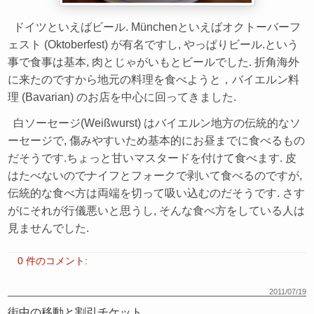
ドイツといえばビール. Münchenといえばオクトーバーフ
ェスト (Oktoberfest) が有名ですし, やっぱりビール.という
事で食事は基本, 肉とじゃがいもとビールでした. 折角海外
に来たのですから地元の料理を食べようと，バイエルン料
理 (Bavarian) のお店を中心に回ってきました.
白ソーセージ(Weißwurst) はバイエルン地方の伝統的なソ
ーセージで, 傷みやすいため基本的にお昼までに食べるもの
だそうです.ちょっと甘いマスタードを付けて食べます. 皮
はたべないのでナイフとフォークで剥いて食べるのですが,
伝統的な食べ方は両端を切って吸い込むのだそうです. さす
がにそれが行儀悪いと思うし, そんな食べ方をしている人は
見ませんでした.
0 件のコメント:
2011/07/19
街中の移動と割引チケット