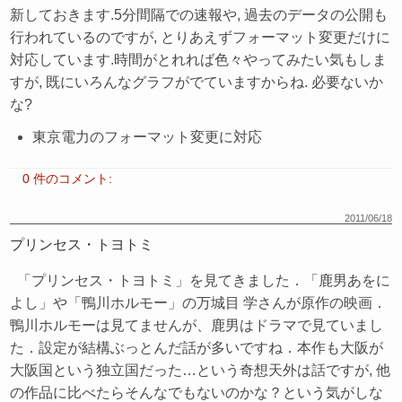
新しておきます.5分間隔での速報や, 過去のデータの公開も
行われているのですが, とりあえずフォーマット変更だけに
対応しています.時間がとれれば色々やってみたい気もしま
すが, 既にいろんなグラフがでていますからね. 必要ないか
な?
東京電力のフォーマット変更に対応
0 件のコメント:
2011/06/18
プリンセス・トヨトミ
「プリンセス・トヨトミ」を見てきました．「鹿男あをに
よし」や「鴨川ホルモー」の万城目 学さんが原作の映画．
鴨川ホルモーは見てませんが、鹿男はドラマで見ていまし
た．設定が結構ぶっとんだ話が多いですね．本作も大阪が
大阪国という独立国だった…という奇想天外は話ですが, 他
の作品に比べたらそんなでもないのかな？という気がしな