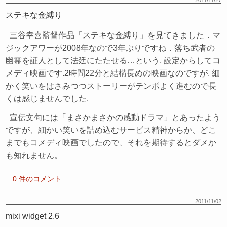
2011/11/27
ステキな金縛り
三谷幸喜監督作品「ステキな金縛り」を見てきました．マ
ジックアワーが2008年なので3年ぶりですね．落ち武者の
幽霊を証人として法廷にたたせる…という, 設定からしてコ
メディ映画です.2時間22分と結構長めの映画なのですが, 細
かく笑いをはさみつつストーリーがテンポよく進むので長
くは感じませんでした.
宣伝文句には「まさかまさかの感動ドラマ」とあったよう
ですが、細かい笑いを詰め込むサービス精神からか、どこ
までもコメディ映画でしたので、それを期待するとダメか
も知れません。
0 件のコメント:
2011/11/02
mixi widget 2.6