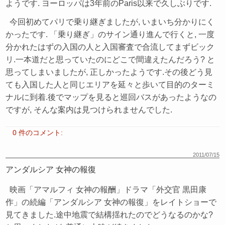
ようです. ヨーロッパは3年前のParis以来で久しぶりです.
今回初めてパリで乗り継ぎましたが, いまいち分かりにく
かったです. 「乗り継ぎ」のサイン通り進んで行くと, 一度
分かれたはずの入国の人と入国審査で合流してまずビック
リ.一本道だと思っていたのにどこで間違えたんだろう? と
思ってしまいましたが, 正しかったようです.その後どう見
ても入国した人と同じエリアを延々と歩いて目的のターミ
ナルに到着.後でマップを見ると巡回バスがあったようなの
ですが, そんな案内は見つけられませんでした.
0 件のコメント:
2011/07/15
アンダルシア 女神の報復
映画「アマルフィ 女神の報酬」ドラマ「外交官 黒田康
作」の続編「アンダルシア 女神の報復」をレイトショーで
見てきました.途中地震で結構揺れたのでどうなるのかな?