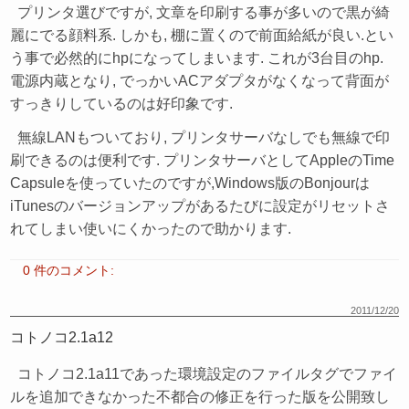
プリンタ選びですが, 文章を印刷する事が多いので黒が綺
麗にでる顔料系. しかも, 棚に置くので前面給紙が良い.とい
う事で必然的にhpになってしまいます. これが3台目のhp.
電源内蔵となり, でっかいACアダプタがなくなって背面が
すっきりしているのは好印象です.
無線LANもついており, プリンタサーバなしでも無線で印
刷できるのは便利です. プリンタサーバとしてAppleのTime
Capsuleを使っていたのですが,Windows版のBonjourは
iTunesのバージョンアップがあるたびに設定がリセットさ
れてしまい使いにくかったので助かります.
0 件のコメント:
2011/12/20
コトノコ2.1a12
コトノコ2.1a11であった環境設定のファイルタグでファイ
ルを追加できなかった不都合の修正を行った版を公開致し