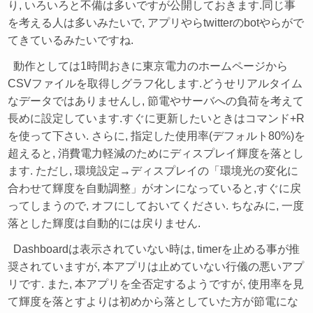
り, いろいろと不備は多いですが公開しておきます.同じ事
を考える人は多いみたいで, アプリやらtwitterのbotやらがで
てきているみたいですね.
動作としては1時間おきに東京電力のホームページから
CSVファイルを取得しグラフ化します.どうせリアルタイム
なデータではありませんし, 節電やサーバへの負荷を考えて
長めに設定しています.すぐに更新したいときはコマンド+R
を使って下さい. さらに, 指定した使用率(デフォルト80%)を
超えると, 消費電力軽減のためにディスプレイ輝度を落とし
ます. ただし, 環境設定→ディスプレイの「環境光の変化に
合わせて輝度を自動調整」がオンになっていると,すぐに戻
ってしまうので, オフにしておいてください. ちなみに, 一度
落とした輝度は自動的には戻りません.
Dashboardは表示されていない時は, timerを止める事が推
奨されていますが, 本アプリは止めていない行儀の悪いアプ
リです. また, 本アプリを全否定するようですが, 使用率を見
て輝度を落とすよりは初めから落としていた方が節電にな