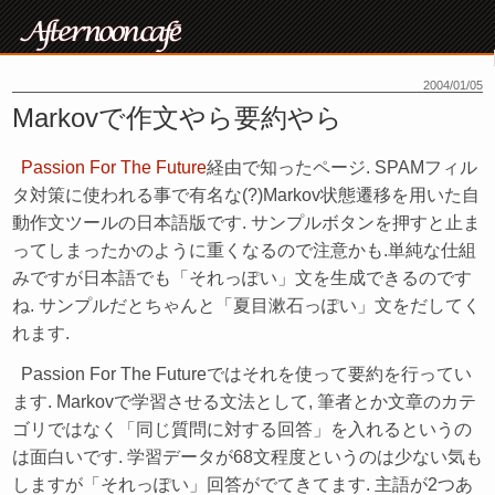
2004/01/05
Markovで作文やら要約やら
Passion For The Future
経由で知ったページ. SPAMフィル
タ対策に使われる事で有名な(?)Markov状態遷移を用いた自
動作文ツールの日本語版です. サンプルボタンを押すと止ま
ってしまったかのように重くなるので注意かも.単純な仕組
みですが日本語でも「それっぽい」文を生成できるのです
ね. サンプルだとちゃんと「夏目漱石っぽい」文をだしてく
れます.
Passion For The Futureではそれを使って要約を行ってい
ます. Markovで学習させる文法として, 筆者とか文章のカテ
ゴリではなく「同じ質問に対する回答」を入れるというの
は面白いです. 学習データが68文程度というのは少ない気も
しますが「それっぽい」回答がでてきてます. 主語が2つあ