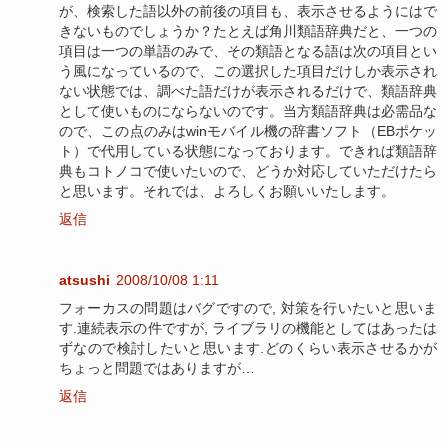
が、検索した語以外の前後の項目も、表示させるようにはで
きないものでしょうか？たとえば角川類語辞典だと、一つの
項目は一つの単語のみで、その類語となる語は次の項目とい
う風になっているので、この選択した項目だけしか表示され
ない状態では、調べた語だけが表示されるだけで、類語辞典
として使いものにならないのです。当方類語辞典は必需品な
ので、この点のみはwinモバイル機の辞書ソフト（EBポケッ
ト）で代用している状態になっております。できれば類語辞
典もコトノコで使いたいので、どうか対応していただけたら
と思います。それでは、よろしくお願いいたします。
返信
atsushi
2008/10/08 1:11
フォーカスの問題はバグですので, 対策を行いたいと思いま
す.連続表示の件ですが, ライブラリの機能としてはあったは
ずなので検討したいと思います.どのくらい表示させるかが
ちょっと問題ではありますが…
返信