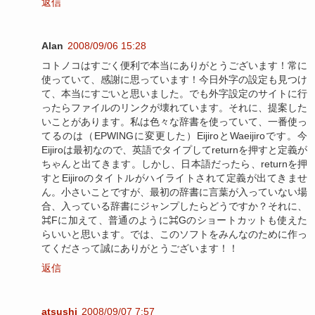
返信
Alan
2008/09/06 15:28
コトノコはすごく便利で本当にありがとうございます！常に
使っていて、感謝に思っています！今日外字の設定も見つけ
て、本当にすごいと思いました。でも外字設定のサイトに行
ったらファイルのリンクが壊れています。それに、提案した
いことがあります。私は色々な辞書を使っていて、一番使っ
てるのは（EPWINGに変更した）EijiroとWaeijiroです。今
Eijiroは最初なので、英語でタイプしてreturnを押すと定義が
ちゃんと出てきます。しかし、日本語だったら、returnを押
すとEijiroのタイトルがハイライトされて定義が出てきませ
ん。小さいことですが、最初の辞書に言葉が入っていない場
合、入っている辞書にジャンプしたらどうですか？それに、
⌘Fに加えて、普通のように⌘Gのショートカットも使えた
らいいと思います。では、このソフトをみんなのために作っ
てくださって誠にありがとうございます！！
返信
atsushi
2008/09/07 7:57