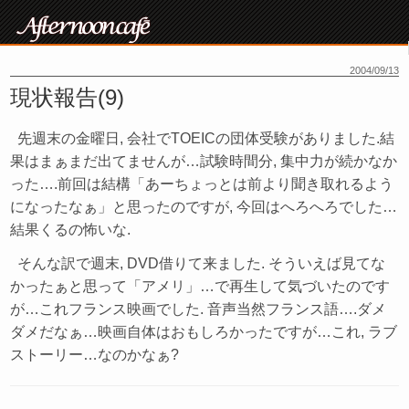
2004/09/13
現状報告(9)
先週末の金曜日, 会社でTOEICの団体受験がありました.結
果はまぁまだ出てませんが…試験時間分, 集中力が続かなか
った….前回は結構「あーちょっとは前より聞き取れるよう
になったなぁ」と思ったのですが, 今回はへろへろでした…
結果くるの怖いな.
そんな訳で週末, DVD借りて来ました. そういえば見てな
かったぁと思って「アメリ」…で再生して気づいたのです
が…これフランス映画でした. 音声当然フランス語….ダメ
ダメだなぁ…映画自体はおもしろかったですが…これ, ラブ
ストーリー…なのかなぁ?