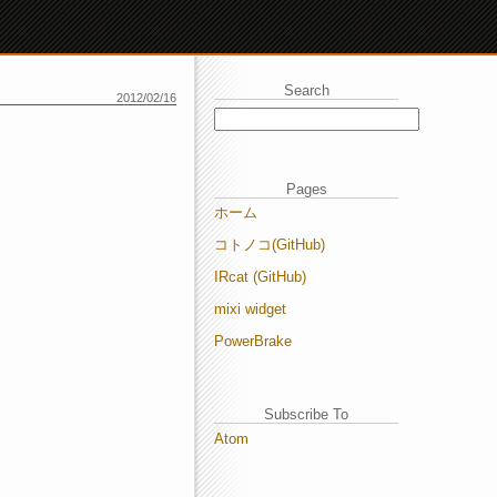
Search
2012/02/16
Pages
ホーム
コトノコ(GitHub)
IRcat (GitHub)
mixi widget
PowerBrake
Subscribe To
Atom